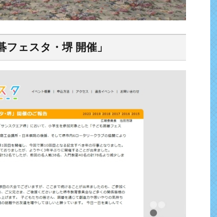
碁フェスタ・堺 開催」