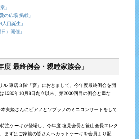
算案」
友愛の広場 掲載」
4人目誕生」
曜日）開催」
-23年度 最終例会・親睦家族会」
グリル 東店３階「宴」におきまして、今年度最終例会を開
980年10月8日創立以来、第2000回目の例会と重な
岩本実姫さんにピアノとソプラノのミニコンサートをして
た特注ケーキが登場し、今年度 塩見会長と笹山会長エレク
、まずはご家族の皆さんへカットケーキを会員より配