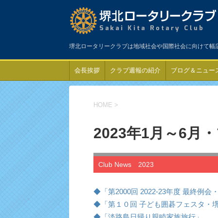
堺北ロータリークラブは地域社会や国際社会に向けて幅
会長挨拶
クラブ週報の紹介
ブログ＆ニュー
HOME
>
2023年1月～6
Club News 2023
◆「第2000回 2022-23年度 最終例
◆「第１０回 子ども囲碁フェスタ・堺
◆「淡路島日帰り親睦家族旅行」