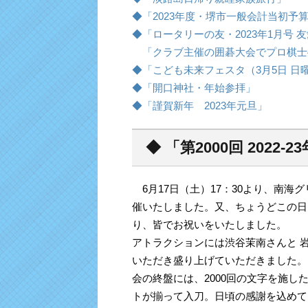
◆「2023年度・堺市一般会計当初予
◆「ロータリーの友・2023年1月号 
「クラブ主催の囲碁大会でプロ棋士
◆「こども未来フェスタ（3月5日 日
◆「開口神社・年始参拝」
◆「謹賀新年 2023年元旦」
◆ 「第2000回 2022
6月17日（土）17：30より、南海
催いたしました。又、ちょうどこの日は1
り、皆でお祝いをいたしました。
アトラクションには渋谷茉南さんと 
いただき盛り上げていただきました。
会の終盤には、2000回の文字を施し
トが揃って入刀。日頃の感謝を込めて