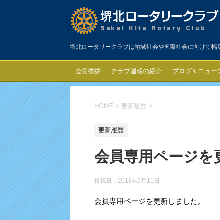
堺北ロータリークラブは地域社会や国際社会に向けて幅
会長挨拶
クラブ週報の紹介
ブログ＆ニュー
HOME
>
更新履歴
>
更新履歴
会員専用ページを
投稿日：
2018年5月11日
会員専用ページを更新しました。