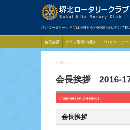
堺北ロータリークラブは地域社会や国際社会に向けて幅
会長挨拶
クラブ週報の紹介
ブログ＆ニュー
HOME
>
会長挨拶 2016-1
Chairperson greetings
会長挨拶