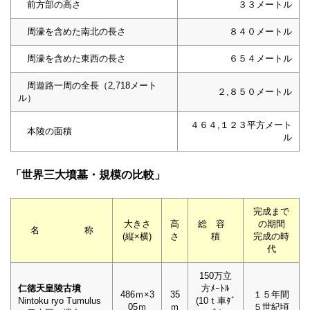
前方部の高さ
３３メートル
周濠を含めた南北の長さ
８４０メートル
周濠を含めた東西の長さ
６５４メートル
周遊路一周の全長（2,718メート
２,８５０メートル
ル）
４６４,１２３平方メート
本陵の面積
ル
「世界三大墳墓・規模の比較」
完成まで
大きさ
高
総 容
の期間
名 称
(縦×横)
さ
積
完成の時
代
150万立
仁徳天皇陵古墳
方ﾒｰﾄﾙ
486ｍ×3
35
１５年間
Nintoku ryo Tumulus
(10ｔ車ﾀﾞ
05ｍ
ｍ
５世紀頃