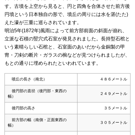
す。古墳を上空から見ると、円と四角を合体させた前方後
円墳という日本独自の形で、墳丘の周りには水を湛(たた)
えた濠が三重に巡らされています。
明治5年(1872年)風雨によって前方部前面の斜面が崩れ、
立派な石積の竪穴式石室が発見されました。長持型石棺と
いう素晴らしい石棺と、石室面のあいだから金銅製の甲
冑・刀剣の断片・ガラスの椀などが見つけられましたが、
もとの通りに埋められたといわれています。
噴丘の長さ（南北）
４８６メートル
後円部の直径（後円部・東西の
２４９メートル
幅）
後円部の高さ
３５メートル
前方部の幅（南側・正面東西の
３０５メートル
幅）