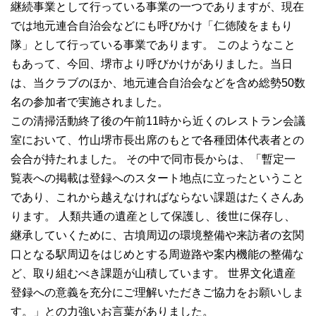
継続事業として行っている事業の一つでありますが、現在
では地元連合自治会などにも呼びかけ「仁徳陵をまもり
隊」として行っている事業であります。 このようなこと
もあって、今回、堺市より呼びかけがありました。当日
は、当クラブのほか、地元連合自治会などを含め総勢50数
名の参加者で実施されました。
この清掃活動終了後の午前11時から近くのレストラン会議
室において、竹山堺市長出席のもとで各種団体代表者との
会合が持たれました。 その中で同市長からは、「暫定一
覧表への掲載は登録へのスタート地点に立ったということ
であり、これから越えなければならない課題はたくさんあ
ります。 人類共通の遺産として保護し、後世に保存し、
継承していくために、古墳周辺の環境整備や来訪者の玄関
口となる駅周辺をはじめとする周遊路や案内機能の整備な
ど、取り組むべき課題が山積しています。 世界文化遺産
登録への意義を充分にご理解いただきご協力をお願いしま
す。」との力強いお言葉がありました。