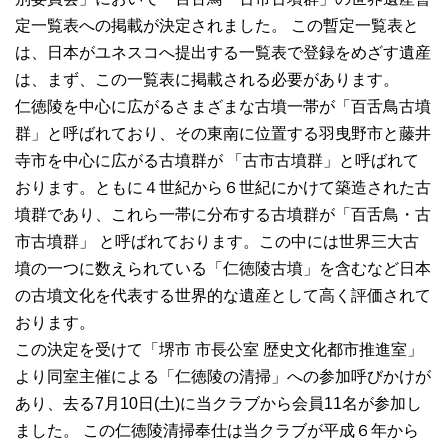
定一覧表への掲載が決定されました。 この暫定一覧表と
は、日本がユネスコへ提出する一覧表で登録をめざす遺産
は、まず、この一覧表に掲載される必要があります。
仁徳陵を中心に広がるさまざまな古墳一帯が「百舌鳥古墳
群」と呼ばれており、その東南に位置する羽曳野市と藤井
寺市を中心に広がる古墳群が 「古市古墳群」と呼ばれて
おります。ともに４世紀から６世紀にかけて築造された古
墳群であり、これら一帯に分布する古墳群が「百舌鳥・古
市古墳群」 と呼ばれております。この中には世界三大古
墳の一つに数えられている「仁徳陵古墳」を含むなど日本
の古墳文化を代表する世界的な遺産として高く評価されて
おります。
この決定を受けて「堺市 市長公室 歴史文化都市推進室」
より同室主催による「仁徳陵の清掃」への参加呼びかけが
あり、去る7月10日(土)に当クラブから会員11名が参加し
ました。 この仁徳陵清掃奉仕は当クラブが平成６年から