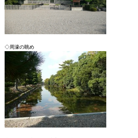
◇周濠の眺め