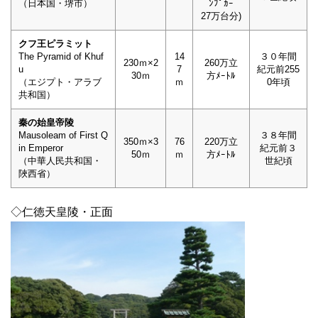
（日本国・堺市）
ﾝﾌﾟｶｰ
27万台分)
クフ王ピラミット
The Pyramid of Khuf
14
３０年間
230ｍ×2
260万立
u
7
紀元前255
30ｍ
方ﾒｰﾄﾙ
（エジプト・アラブ
ｍ
0年頃
共和国）
秦の始皇帝陵
Mausoleam of First Q
３８年間
350ｍ×3
76
220万立
in Emperor
紀元前３
50ｍ
ｍ
方ﾒｰﾄﾙ
（中華人民共和国・
世紀頃
陜西省）
◇仁徳天皇陵・正面