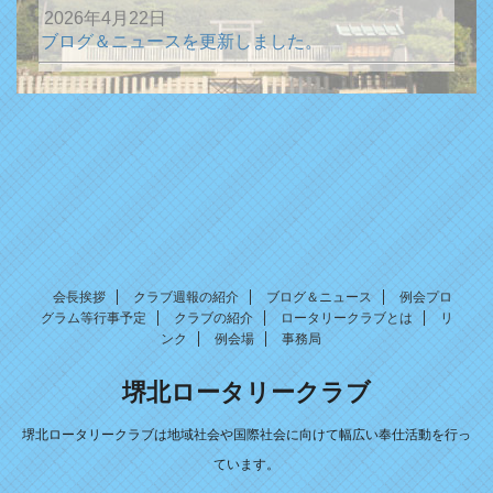
2026年4月22日
ブログ＆ニュースを更新しました。
2026年1月13日
ブログ＆ニュースを更新しました。
2025年12月31日
ブログ＆ニュースを更新しました。
2025年10月15日
ブログ＆ニュースを更新しました。
2025年7月8日
新年度の更新をしました。
会長挨拶
クラブ週報の紹介
ブログ＆ニュース
例会プロ
グラム等行事予定
クラブの紹介
ロータリークラブとは
リ
2025年1月22日
ンク
例会場
事務局
ブログ＆ニュースを更新しました。
堺北ロータリークラブ
2024年12月31日
ブログ＆ニュースを更新しました。
堺北ロータリークラブは地域社会や国際社会に向けて幅広い奉仕活動を行っ
2024年12月10日
ています。
ブログ＆ニュースを更新しました。