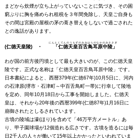
まどから炊煙が立ち上がっていないことに気づき、その困
窮ぶりに胸を痛められ租税を３年間免除し、天皇ご自身も
その間は宮殿の屋根の茅の葺き替えをしないで過ごされた
との逸話があります。
にんとくてんのうもずのみみはらのなかのみささぎ
(仁徳天皇陵) ・
「仁徳天皇百舌鳥耳原中陵」
わが国の前方後円墳として最も大きいのが、この仁徳天皇
陵です。正式な名称は「仁徳天皇百舌鳥耳原中陵」です。
日本書紀によると、西暦379年(仁徳67年)10月5日に、河内
の石津原(堺市・石津町～中百舌鳥町一帯)に行幸して陵地
を定め、同年10月18日から工事を開始しました。仁徳天
皇は、それから20年後の西暦399年(仁徳87年)1月16日に
崩御されたとしるされています。
古墳の陵域は濠(ほり)を含めて「46万平方メートル」あ
り、甲子園球場が12個造れる広さです。古墳を造るには毎
日2千人の人々が働いて15年以上かかったといわれていま