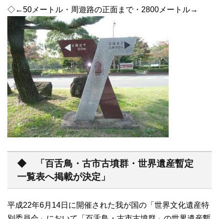
◇←50メートル・周遊路の正面まで・2800メートル→
◆ 「百舌鳥・古市古墳群・世界遺産暫定
一覧表へ掲載が決定」
平成22年6月14日に開催された我が国の「世界文化遺産特
別委員会」において「百舌鳥・古市古墳群」の世界遺産暫