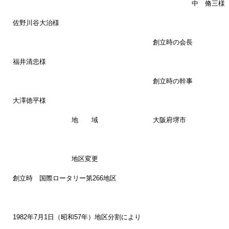
中 脩三様
佐野川谷大治様
創立時の会長
福井清忠様
創立時の幹事
大澤徳平様
地 域
大阪府堺市
地区変更
創立時 国際ロータリー第266地区
1982年7月1日（昭和57年）地区分割により