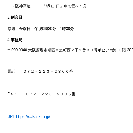
・阪神高速 「堺 出 口」車で西へ５分
3.例会日
毎週 金曜日 午後0時30分～1時30分
4.事務局
〒590-0940 大阪府堺市堺区車之町西２丁１番３０号ポピア南海 ３階 30
電話 ０７２－２２３－２３００番
FＡＸ ０７２－２２３－５００５番
URL https://sakai-kita.jp/