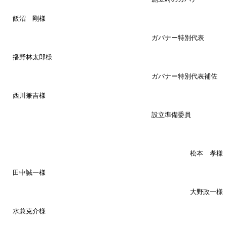
飯沼 剛様
ガバナー特別代表
播野林太郎様
ガバナー特別代表補佐
西川兼吉様
設立準備委員
松本 孝様
田中誠一様
大野政一様
水兼克介様