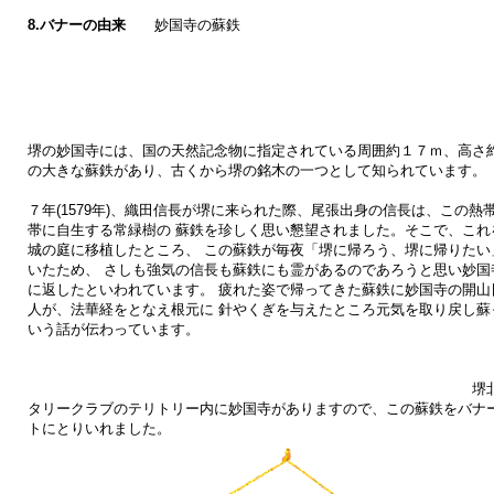
8.バナーの由来
妙国寺の蘇鉄
堺の妙国寺には、国の天然記念物に指定されている周囲約１７ｍ、高さ
の大きな蘇鉄があり、古くから堺の銘木の一つとして知られてい
天
７年(1579年)、織田信長が堺に来られた際、尾張出身の信長は、この熱
帯に自生する常緑樹の 蘇鉄を珍しく思い懇望されました。そこで、これ
城の庭に移植したところ、 この蘇鉄が毎夜「堺に帰ろう、堺に帰りたい
いたため、 さしも強気の信長も蘇鉄にも霊があるのであろうと思い妙国
に返したといわれています。 疲れた姿で帰ってきた蘇鉄に妙国寺の開山
人が、法華経をとなえ根元に 針やくぎを与えたところ元気を取り戻し蘇
いう話が伝わっています
堺北ロ
タリークラブのテリトリー内に妙国寺がありますので、この蘇鉄をバナ
トにとりいれました。