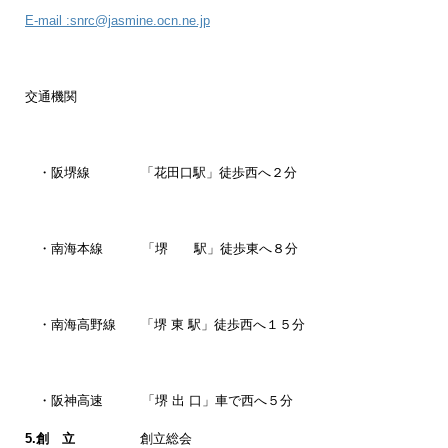
E-mail :snrc@jasmine.ocn.ne.jp
交通機関
・阪堺線 「花田口駅」徒歩西へ２分
・南海本線 「堺 駅」徒歩東へ８分
・南海高野線 「堺 東 駅」徒歩西へ１５分
・阪神高速 「堺 出 口」車で西へ５分
5.創 立
創立総会